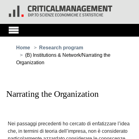
Skip to main content
You are here:
Home
Research program
(B) Institutions & Network/Narrating the
Organization
Narrating the Organization
Nei passaggi precedenti ho cercato di enfatizzare l’idea
che, in termini di teoria dell’impresa, non è considerato
particolarmente azzardato considerare le conoscenze