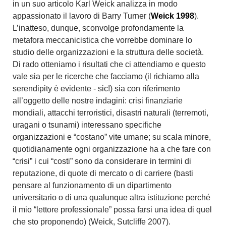
in un suo articolo Karl Weick analizza in modo
appassionato il lavoro di Barry Turner (
Weick 1998
).
L’inatteso, dunque, sconvolge profondamente la
metafora meccanicistica che vorrebbe dominare lo
studio delle organizzazioni e la struttura delle società.
Di rado otteniamo i risultati che ci attendiamo e questo
vale sia per le ricerche che facciamo (il richiamo alla
serendipity è evidente - sic!) sia con riferimento
all’oggetto delle nostre indagini: crisi finanziarie
mondiali, attacchi terroristici, disastri naturali (terremoti,
uragani o tsunami) interessano specifiche
organizzazioni e “costano” vite umane; su scala minore,
quotidianamente ogni organizzazione ha a che fare con
“crisi” i cui “costi” sono da considerare in termini di
reputazione, di quote di mercato o di carriere (basti
pensare al funzionamento di un dipartimento
universitario o di una qualunque altra istituzione perché
il mio “lettore professionale” possa farsi una idea di quel
che sto proponendo) (Weick, Sutcliffe 2007).