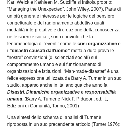
Karl Weick e Kathleen M. Sutcliffe si intitola proprio:
“Managing the Unexpected”, John Wiley, 2007). Parte di
un più generale interesse per le logiche del pensiero
congetturale e del ragionamento abduttivo quali
modalità interpretative e di creazione della conoscenza
nelle scienze sociali; sono convinto che la
fenomenologia di “eventi” come le
crisi organizzative
e
i
“disastri causati dall’uomo”
metta a dura prova le
“nostre” convinzioni (di scienziati sociali) sul
comportamento umano e sul funzionamento di
organizzazioni e istituzioni. “Man-made-disaster” è una
felice espressione utilizzata da Barry A. Turner in un suo
studio, apparso anche in italiano qualche anno fa:
Disastri. Dinamiche organizzative e responsabilità
umana
, (Barry A. Turner e Nick F. Pidgeon, ed. it.,
Edizioni di Comunità, Torino, 2001)
Una sintesi dello schema di analisi di Turner è
riproposta in un suo precendente articolo (Turner 1976):