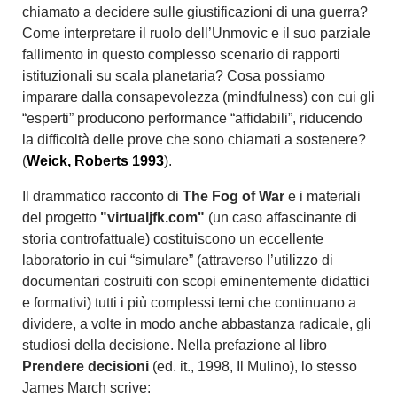
chiamato a decidere sulle giustificazioni di una guerra?
Come interpretare il ruolo dell’Unmovic e il suo parziale
fallimento in questo complesso scenario di rapporti
istituzionali su scala planetaria? Cosa possiamo
imparare dalla consapevolezza (mindfulness) con cui gli
“esperti” producono performance “affidabili”, riducendo
la difficoltà delle prove che sono chiamati a sostenere?
(
Weick, Roberts 1993
).
Il drammatico racconto di
The Fog of War
e i materiali
del progetto
"virtualjfk.com"
(un caso affascinante di
storia controfattuale) costituiscono un eccellente
laboratorio in cui “simulare” (attraverso l’utilizzo di
documentari costruiti con scopi eminentemente didattici
e formativi) tutti i più complessi temi che continuano a
dividere, a volte in modo anche abbastanza radicale, gli
studiosi della decisione. Nella prefazione al libro
Prendere decision
i
(ed. it., 1998, Il Mulino), lo stesso
James March scrive: