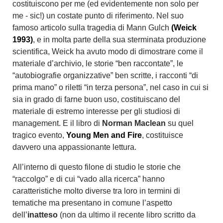
costituiscono per me (ed evidentemente non solo per
me - sic!) un costate punto di riferimento. Nel suo
famoso articolo sulla tragedia di Mann Gulch
(Weick
1993)
, e in molta parte della sua sterminata produzione
scientifica, Weick ha avuto modo di dimostrare come il
materiale d’archivio, le storie “ben raccontate”, le
“autobiografie organizzative” ben scritte, i racconti “di
prima mano” o riletti “in terza persona”, nel caso in cui si
sia in grado di farne buon uso, costituiscano del
materiale di estremo interesse per gli studiosi di
management. E il libro di
Norman Maclean
su quel
tragico evento,
Young Men and Fire
, costituisce
davvero una appassionante lettura.
All’interno di questo filone di studio le storie che
“raccolgo” e di cui “vado alla ricerca” hanno
caratteristiche molto diverse tra loro in termini di
tematiche ma presentano in comune l’aspetto
dell’
inatteso
(non da ultimo il recente libro scritto da